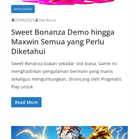
WORLDWIDE
25/06/2025
Dwi Nurul
Sweet Bonanza Demo hingga
Maxwin Semua yang Perlu
Diketahui
Sweet Bonanza bukan sekadar slot biasa. Game ini
menghadirkan pengalaman bermain yang manis
sekaligus menguntungkan, dirancang oleh Pragmatic
Play untuk
Read More