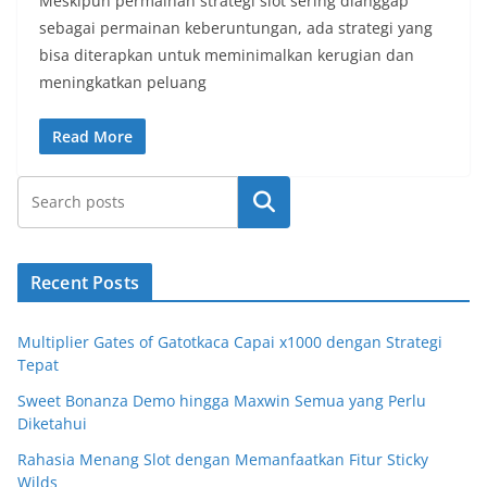
Meskipun permainan strategi slot sering dianggap
sebagai permainan keberuntungan, ada strategi yang
bisa diterapkan untuk meminimalkan kerugian dan
meningkatkan peluang
Read More
Search
Recent Posts
Multiplier Gates of Gatotkaca Capai x1000 dengan Strategi
Tepat
Sweet Bonanza Demo hingga Maxwin Semua yang Perlu
Diketahui
Rahasia Menang Slot dengan Memanfaatkan Fitur Sticky
Wilds