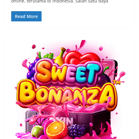
online, terutama di Indonesia. Salah satu daya
Read More