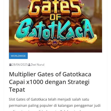
WORLDWIDE
28/06/2025
Dwi Nurul
Multiplier Gates of Gatotkaca
Capai x1000 dengan Strategi
Tepat
Slot Gates of Gatotkaca telah menjadi salah satu
permainan paling populer di kalangan penggemar judi