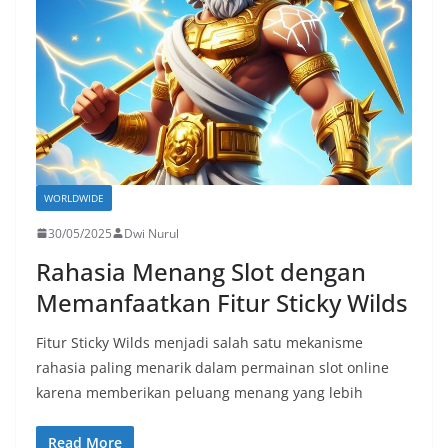
WORLDWIDE
30/05/2025
Dwi Nurul
Rahasia Menang Slot dengan
Memanfaatkan Fitur Sticky Wilds
Fitur Sticky Wilds menjadi salah satu mekanisme
rahasia paling menarik dalam permainan slot online
karena memberikan peluang menang yang lebih
Read More